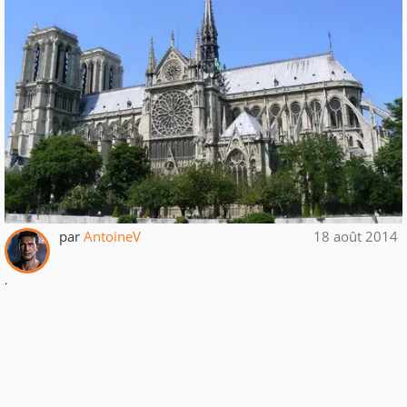
par
AntoineV
18 août 2014
.