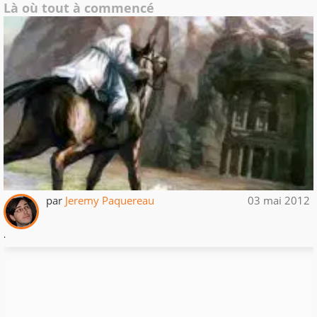
Là où tout à commencé
par
Jeremy Paquereau
03 mai 2012
.