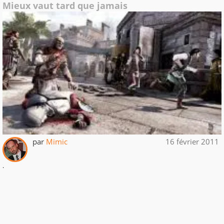
Mieux vaut tard que jamais
par
Mimic
16 février 2011
.