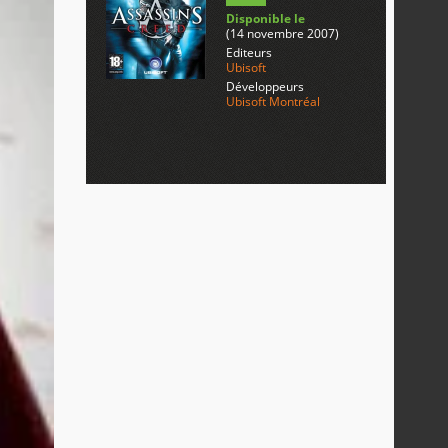
Disponible le
(14 novembre 2007)
Editeurs
Ubisoft
Développeurs
Ubisoft Montréal