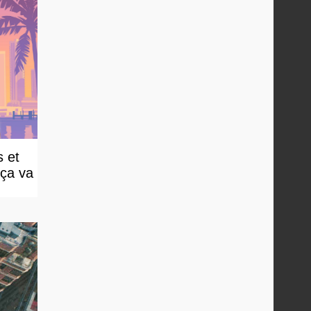
 et
 ça va