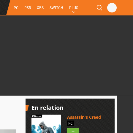
PC
PS5
XBS
SWITCH
PLUS
En relation
Assassin's Creed
PC