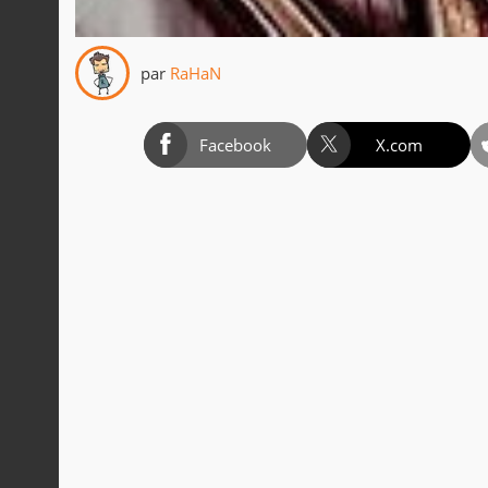
par
RaHaN
Facebook
X.com