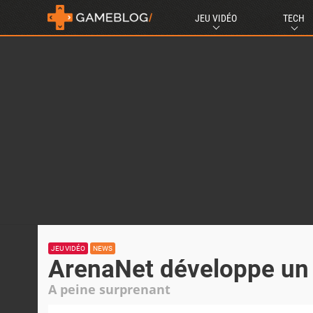
JEU VIDÉO
TECH
JEU VIDÉO
NEWS
ArenaNet développe u
A peine surprenant