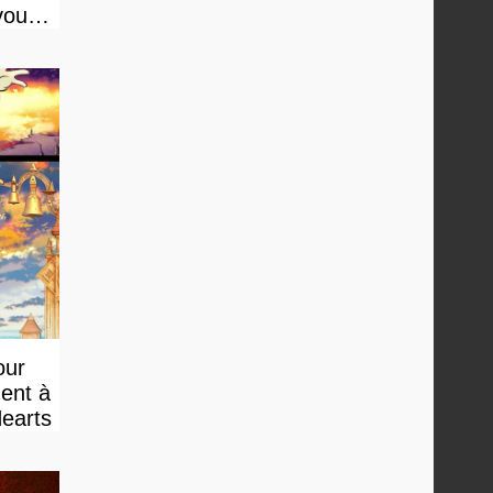
vous
our
ment à
Hearts