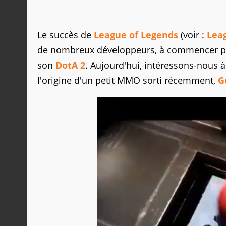
Le succès de
League of Legends
(voir :
Leag
de nombreux développeurs, à commencer 
son
DotA 2
. Aujourd'hui, intéressons-nous 
l'origine d'un petit MMO sorti récemment,
G