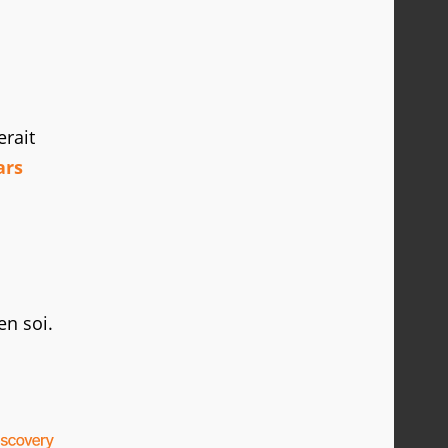
erait
ars
en soi.