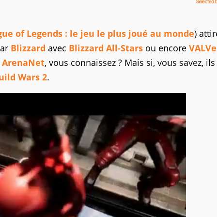
ue of Legends : le jeu le plus joué au monde
) attir
par
Blizzard
avec
Blizzard All-Stars
ou encore
VALVe
à
ArenaNet
, vous connaissez ? Mais si, vous savez, ils
uild Wars 2
.