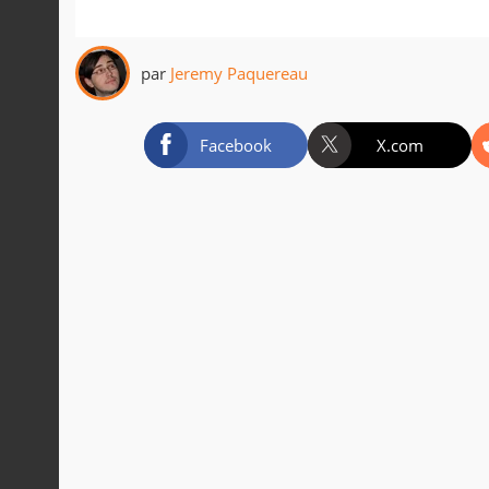
par
Jeremy Paquereau
Facebook
X.com