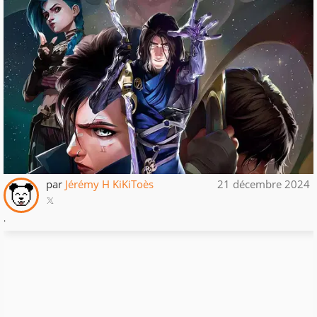
par
Jérémy H KiKiToès
21 décembre 2024
.