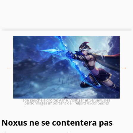
(de gauche à droite) Ashe, Volibear et Sejuani, des
personnages important de Freljord
©Riot Games
Noxus ne se contentera pas