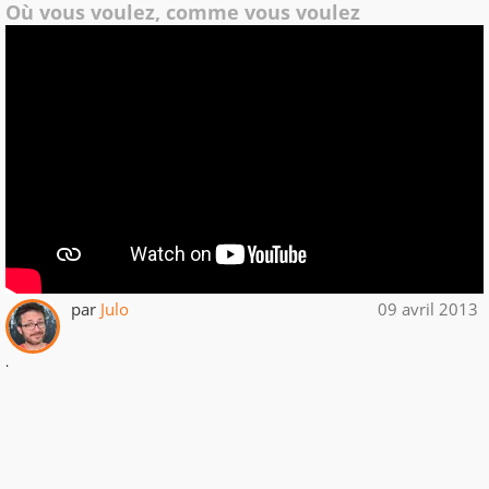
Où vous voulez, comme vous voulez
par
Julo
09 avril 2013
.