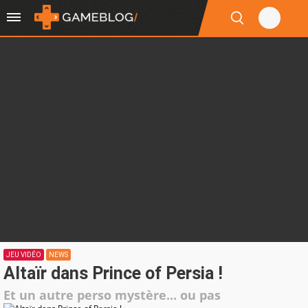
JEU VIDÉO
NEWS
Altaïr dans Prince of Persia !
Et un autre perso mystère... ou pas