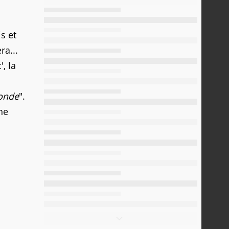
s et
a...
, la
monde
".
ne