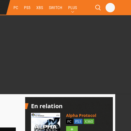
PC
PS5
XBS
SWITCH
PLUS
En relation
Alpha Protocol
PC
PS3
X360