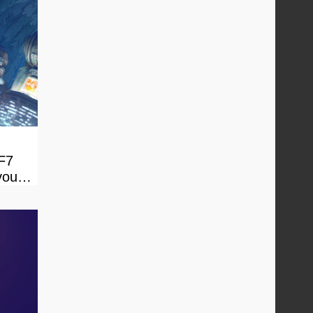
FF7
vous