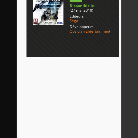
Disponible le
(27 mai 2010)
Editeurs
Sega
Développeurs
Obsidian Entertainment