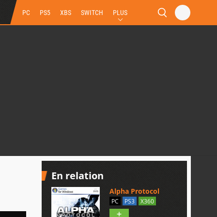
PC
PS5
XBS
SWITCH
PLUS
En relation
Alpha Protocol
PC
PS3
X360