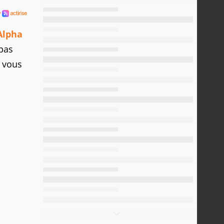
Alpha
 pas
 vous