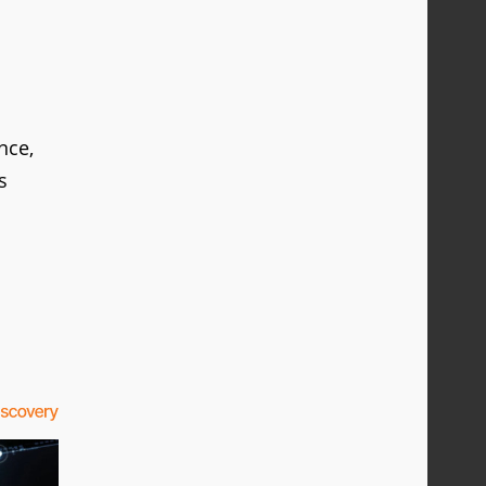
nce,
s