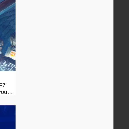
FF7
vous