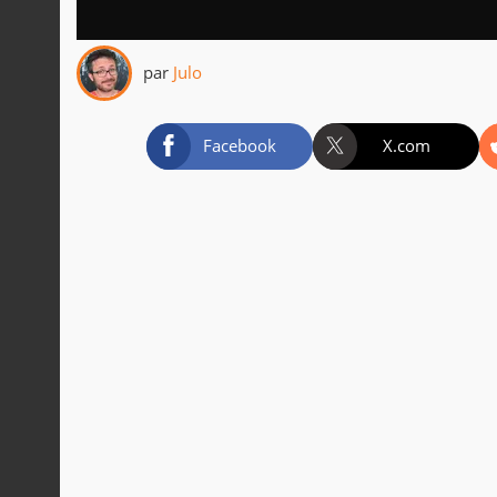
par
Julo
Facebook
X.com