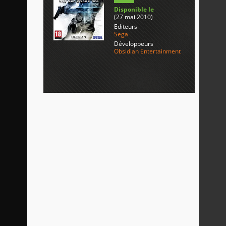
Disponible le
(27 mai 2010)
Editeurs
Sega
Développeurs
Obsidian Entertainment