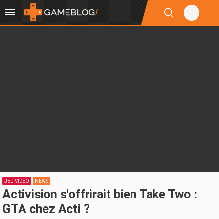
JEU VIDÉO
NEWS
Activision s'offrirait bien Take Two :
GTA chez Acti ?