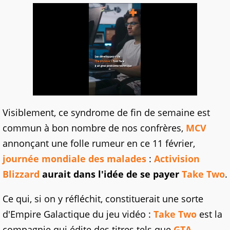
Visiblement, ce syndrome de fin de semaine est
commun à bon nombre de nos confrères,
MCV
annonçant une folle rumeur en ce 11 février,
journée mondiale des malades
:
Activision
Blizzard
aurait dans l'idée de se payer
Take Two
.
Ce qui, si on y réfléchit, constituerait une sorte
d'Empire Galactique du jeu vidéo :
Take Two
est la
compagnie qui édite des titres tels que
GTA
,