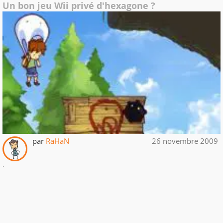
Un bon jeu Wii privé d'hexagone ?
par
RaHaN
26 novembre 2009
.