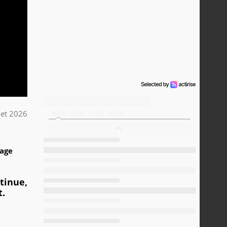
llet 2026
1
tage
ntinue,
t.