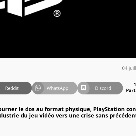
04 jui
Reddit
WhatsApp
Discord
Par
 tourner le dos au format physique, PlayStation co
industrie du jeu vidéo vers une crise sans précéden