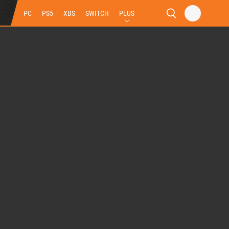
PC
PS5
XBS
SWITCH
PLUS