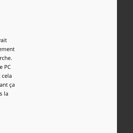
ait
rement
rche.
me PC
 cela
ant ça
s la