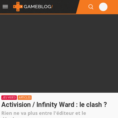
JEU VIDÉO
ARTICLES
Activision / Infinity Ward : le clash ?
Rien ne va plus entre l'éditeur et le