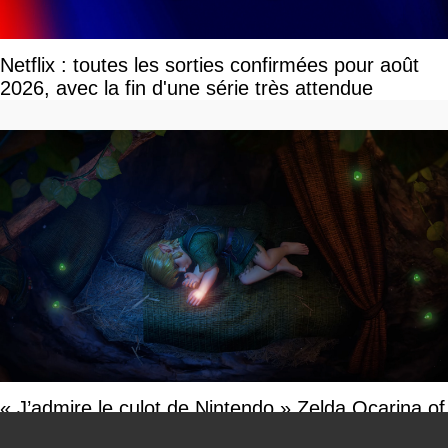
Netflix : toutes les sorties confirmées pour août
2026, avec la fin d'une série très attendue
« J’admire le culot de Nintendo » Zelda Ocarina of
Time vs GTA 6, le duel que personne n'avait
You can close this ad in 5 seconds