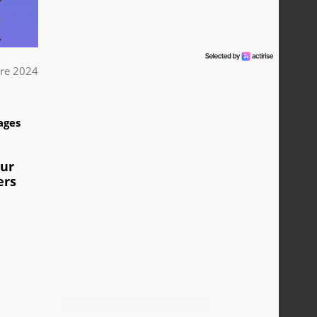
bre 2024
3
ages
sur
ers