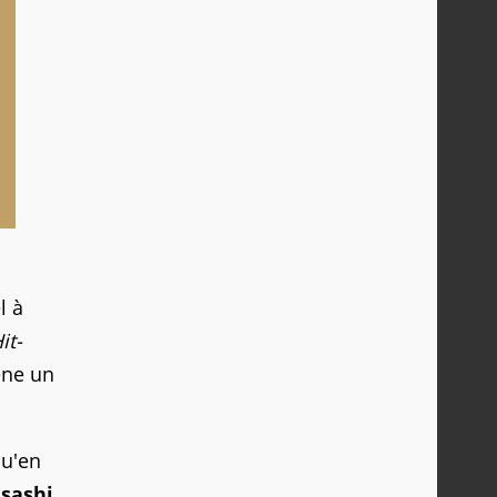
l à
it-
ène un
qu'en
sashi