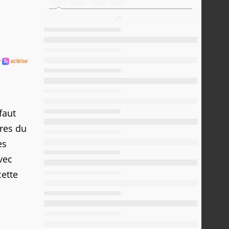
faut
ires du
es
vec
cette