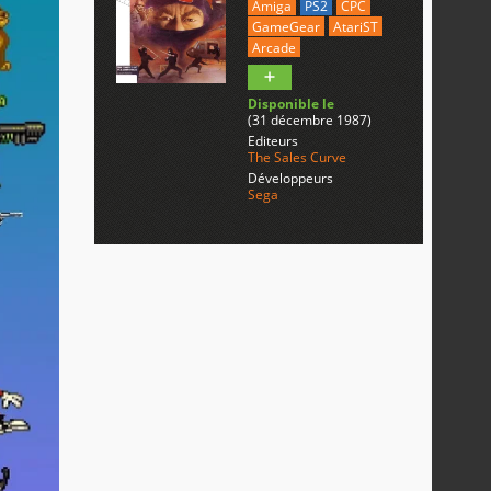
Amiga
PS2
CPC
GameGear
AtariST
Arcade
Disponible le
(31 décembre 1987)
Editeurs
The Sales Curve
Développeurs
Sega