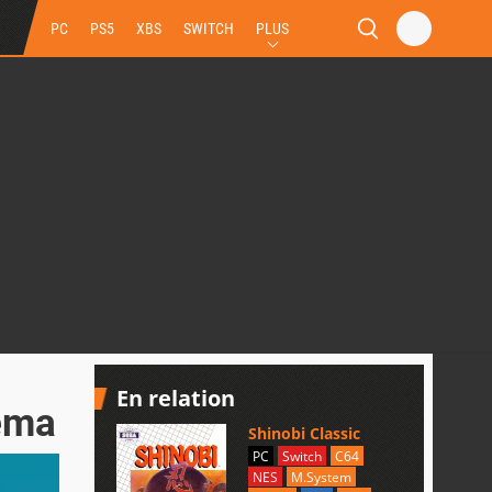
PC
PS5
XBS
SWITCH
PLUS
En relation
néma
Shinobi Classic
PC
Switch
C64
NES
M.System