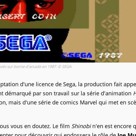
inobi sur borne d'arcade en 1987. © SEGA
ptation d'une licence de Sega, la production fait appe
t démarqué par son travail sur la série d'animation
H
ation, mais d'une série de comics Marvel qui met en sc
vous vous en doutez. Le film
Shinobi
n'en est encore 
ienter pour découvrir qui endossera le rôle de
Joe Mu