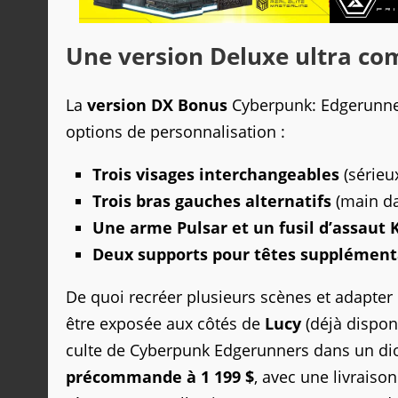
Une version Deluxe ultra co
La
version DX Bonus
Cyberpunk: Edgerunner
options de personnalisation :
Trois visages interchangeables
(sérieu
Trois bras gauches alternatifs
(main da
Une arme Pulsar et un fusil d’assaut K
Deux supports pour têtes supplément
De quoi recréer plusieurs scènes et adapter 
être exposée aux côtés de
Lucy
(déjà dispon
culte de Cyberpunk Edgerunners dans un dio
précommande à 1 199 $
, avec une livraiso