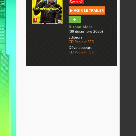
Switch2
VOIR LE TRAILER
Disponible le
(09 décembre 2020)
Editeurs
CD Projekt RED
Développeurs
CD Projekt RED