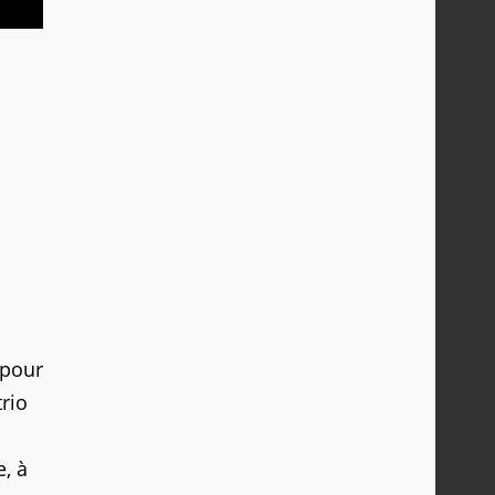
 pour
trio
e, à