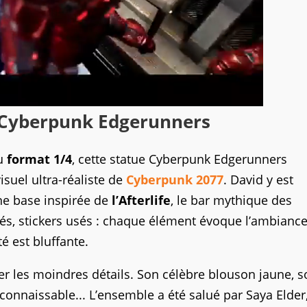
à Cyberpunk Edgerunners
au
format 1/4
, cette statue Cyberpunk Edgerunners
isuel ultra-réaliste de
Cyberpunk 2077
. David y est
ne base inspirée de
l’Afterlife
, le bar mythique des
més, stickers usés : chaque élément évoque l’ambianc
té est bluffante.
er les moindres détails. Son célèbre blouson jaune, 
onnaissable... L’ensemble a été salué par Saya Elder