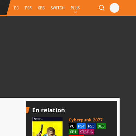
PC
PS5
XBS
SWITCH
PLUS
En relation
Cyberpunk 2077
PC
PS4
PS5
XBS
XB1
STADIA