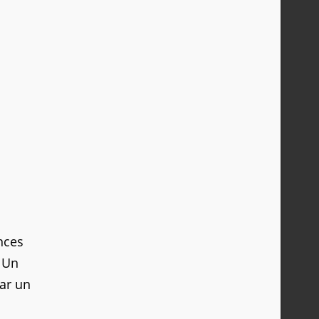
nces
. Un
ar un