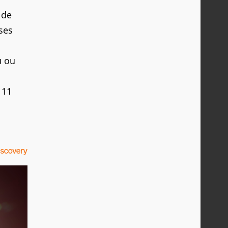
 de
ses
u ou
 11