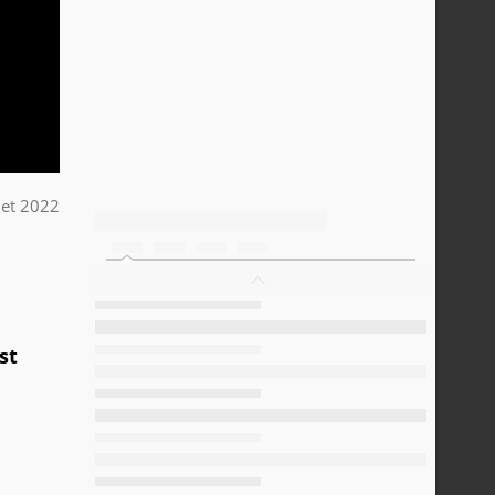
llet 2022
st