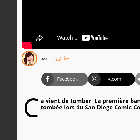
par
Tiny_Ellie
Facebook
X.com
C
a vient de tomber. La première b
tombée lors du San Diego Comic-Con