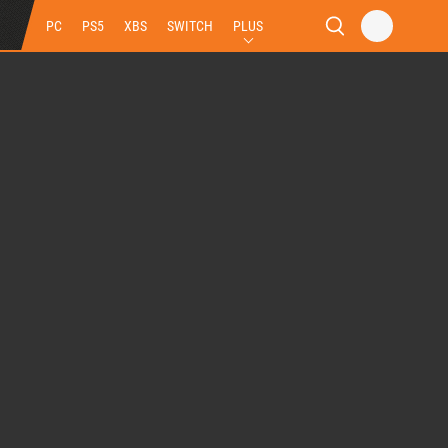
PC
PS5
XBS
SWITCH
PLUS